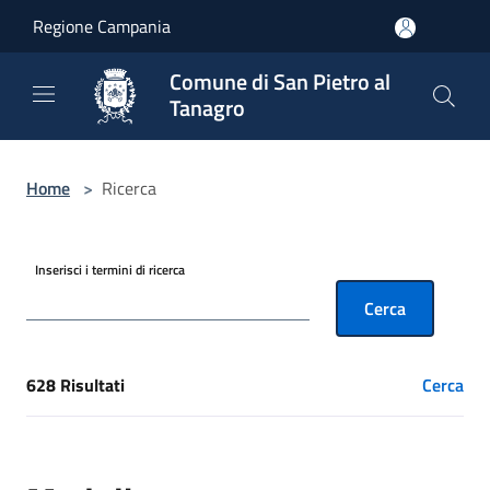
Salta al contenuto principale
Regione Campania
Comune di San Pietro al
Tanagro
Home
>
Ricerca
Inserisci i termini di ricerca
Cerca
628 Risultati
Cerca
[results] Risultati