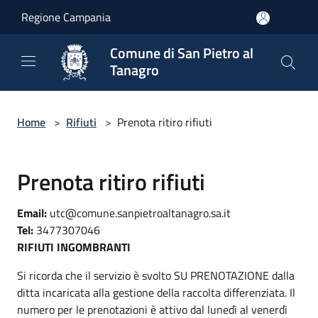
Salta al contenuto principale
Regione Campania
Comune di San Pietro al
Tanagro
Home
>
Rifiuti
>
Prenota ritiro rifiuti
Prenota ritiro rifiuti
Email:
utc@comune.sanpietroaltanagro.sa.it
Tel:
3477307046
RIFIUTI INGOMBRANTI
Si ricorda che il servizio è svolto SU PRENOTAZIONE dalla
ditta incaricata alla gestione della raccolta differenziata. Il
numero per le prenotazioni è attivo dal lunedì al venerdì