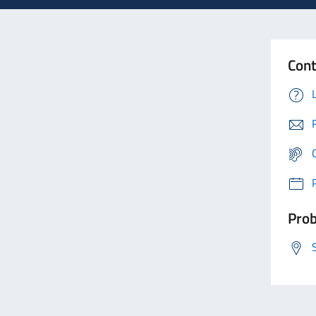
Cont
Prob