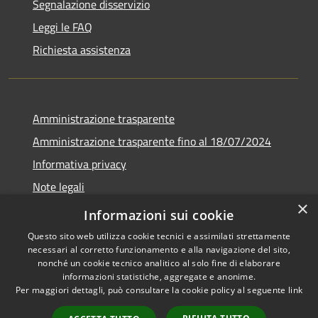
Segnalazione disservizio
Leggi le FAQ
Richiesta assistenza
Amministrazione trasparente
Amministrazione trasparente fino al 18/07/2024
Informativa privacy
Note legali
×
Dichiarazione di accessibilità
Informazioni sui cookie
Questo sito web utilizza cookie tecnici e assimilati strettamente
necessari al corretto funzionamento e alla navigazione del sito,
nonché un cookie tecnico analitico al solo fine di elaborare
informazioni statistiche, aggregate e anonime.
RSS
Copyright © 2026 • Comune di
Per maggiori dettagli, può consultare la cookie policy al seguente
link
Accessibilità
San Pietro al Tanagro •
Privacy
Municipium
Powered by
•