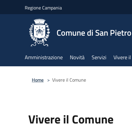
Salta al contenuto principale
Regione Campania
Comune di San Pietro
Amministrazione
Novità
Servizi
Vivere 
Home
>
Vivere il Comune
Vivere il Comune