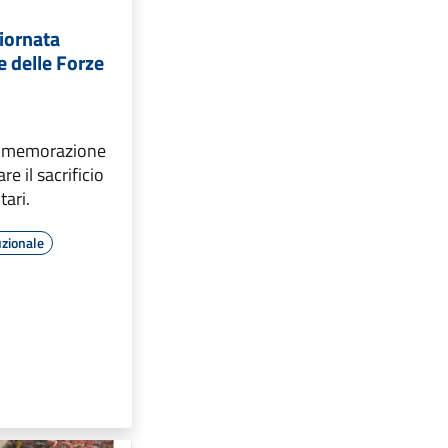
iornata
e delle Forze
ommemorazione
e il sacrificio
tari.
uzionale