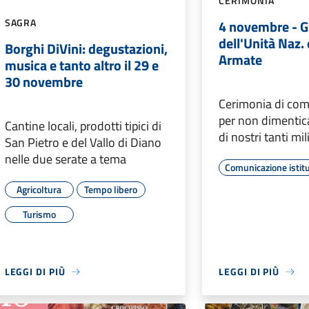
CERIMONIA
SAGRA
4 novembre - G
dell'Unità Naz. 
Borghi DiVini: degustazioni,
Armate
musica e tanto altro il 29 e
30 novembre
Cerimonia di c
per non dimenticar
Cantine locali, prodotti tipici di
di nostri tanti mili
San Pietro e del Vallo di Diano
nelle due serate a tema
Comunicazione istit
Agricoltura
Tempo libero
Turismo
LEGGI DI PIÙ
LEGGI DI PIÙ