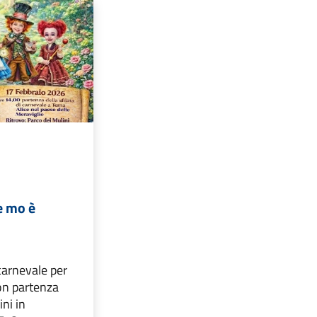
.e mo è
 carnevale per
con partenza
ini in