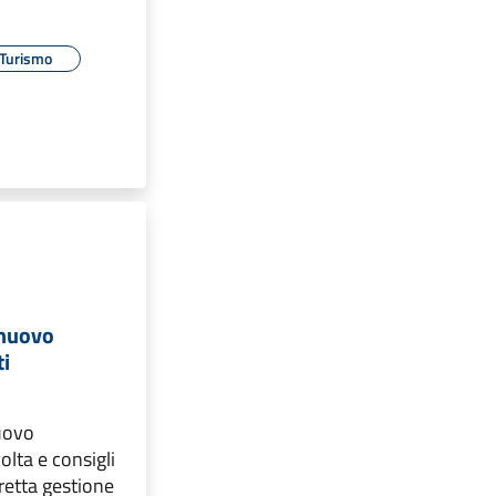
Turismo
 nuovo
ti
uovo
olta e consigli
rretta gestione