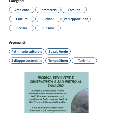
Categorie:
Ambiente
Commercio
Comune
Cultura
Giovani
Pari opportunità
Sociale
Turismo
Argomenti:
Patrimonio culturale
Spazio Verde
Sviluppo sostenibile
Tempo libero
Turismo