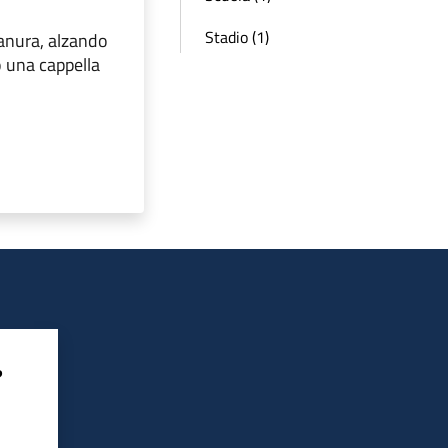
Stadio (1)
anura, alzando
o una cappella
?