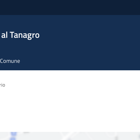
 al Tanagro
il Comune
rio