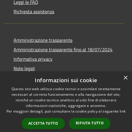
Leggi le FAQ
Richiesta assistenza
Amministrazione trasparente
Amministrazione trasparente fino al 18/07/2024
Informativa privacy
Note legali
×
Dichiarazione di accessibilità
Informazioni sui cookie
Questo sito web utilizza cookie tecnici e assimilati strettamente
necessari al corretto funzionamento e alla navigazione del sito,
nonché un cookie tecnico analitico al solo fine di elaborare
informazioni statistiche, aggregate e anonime.
RSS
Copyright © 2026 • Comune di
Per maggiori dettagli, può consultare la cookie policy al seguente
link
Accessibilità
San Pietro al Tanagro •
Privacy
Municipium
Powered by
•
RIFIUTA TUTTO
ACCETTA TUTTO
Cookie
Accesso redazione